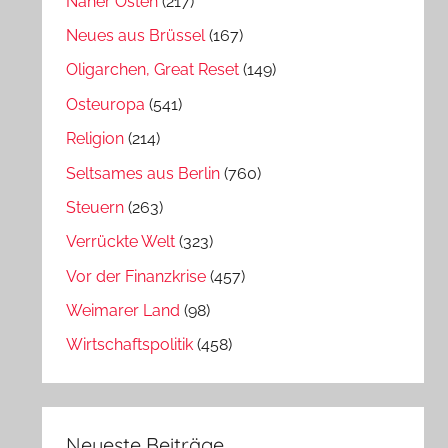
Naher Osten
(217)
Neues aus Brüssel
(167)
Oligarchen, Great Reset
(149)
Osteuropa
(541)
Religion
(214)
Seltsames aus Berlin
(760)
Steuern
(263)
Verrückte Welt
(323)
Vor der Finanzkrise
(457)
Weimarer Land
(98)
Wirtschaftspolitik
(458)
Neueste Beiträge