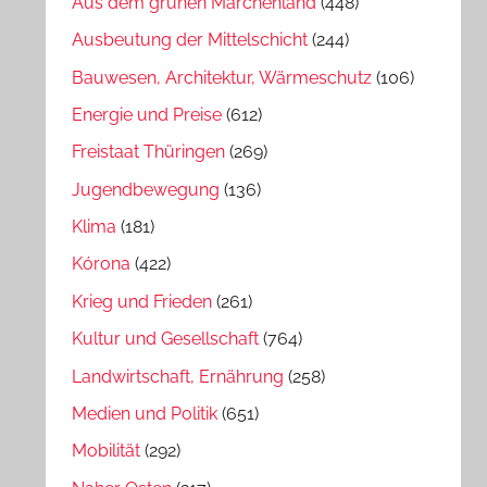
Aus dem grünen Märchenland
(448)
Ausbeutung der Mittelschicht
(244)
Bauwesen, Architektur, Wärmeschutz
(106)
Energie und Preise
(612)
Freistaat Thüringen
(269)
Jugendbewegung
(136)
Klima
(181)
Kórona
(422)
Krieg und Frieden
(261)
Kultur und Gesellschaft
(764)
Landwirtschaft, Ernährung
(258)
Medien und Politik
(651)
Mobilität
(292)