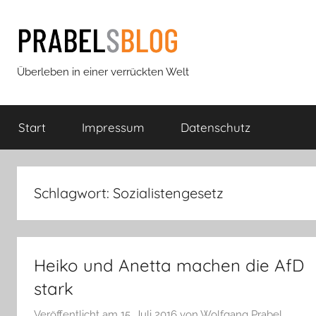
Zum
Inhalt
springen
Prabels
Überleben in einer verrückten Welt
Blog
Start
Impressum
Datenschutz
Schlagwort:
Sozialistengesetz
Heiko und Anetta machen die AfD
stark
Veröffentlicht am
15. Juli 2016
von
Wolfgang Prabel