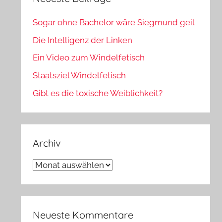
Sogar ohne Bachelor wäre Siegmund geil
Die Intelligenz der Linken
Ein Video zum Windelfetisch
Staatsziel Windelfetisch
Gibt es die toxische Weiblichkeit?
Archiv
Archiv
Neueste Kommentare