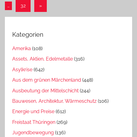
Beiträge
Nächste
…
32
»
Beiträge
Kategorien
Amerika
(108)
Assets, Aktien, Edelmetalle
(316)
Asylkrise
(642)
Aus dem grünen Märchenland
(448)
Ausbeutung der Mittelschicht
(244)
Bauwesen, Architektur, Wärmeschutz
(106)
Energie und Preise
(612)
Freistaat Thüringen
(269)
Jugendbewegung
(136)