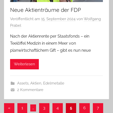
Neue Aktienträume der FDP
Veröffentlicht am
15. September 2024
von
Wolfgang
Prabel
Nach der Aktienrente per Staatsfonds – ein
Teelöffel Medizin in einem Meer von
planwirtschaftlichem Gift – gibt es nun neue
Weiterlesen
Assets, Aktien, Edelmetalle
2 Kommentare
Beitragsnavigation
Vorherige
«
1
…
3
4
5
6
7