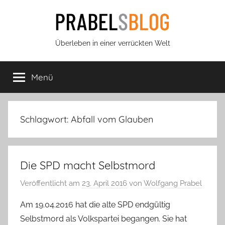
Zum
Inhalt
springen
Prabels
Überleben in einer verrückten Welt
Blog
Menü
Schlagwort:
Abfall vom Glauben
Die SPD macht Selbstmord
Veröffentlicht am
23. April 2016
von
Wolfgang Prabel
Am 19.04.2016 hat die alte SPD endgültig
Selbstmord als Volkspartei begangen. Sie hat