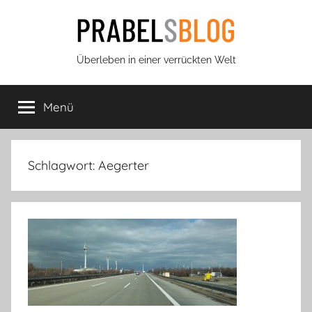
Zum
Inhalt
springen
Prabels
Überleben in einer verrückten Welt
Blog
Menü
Schlagwort:
Aegerter