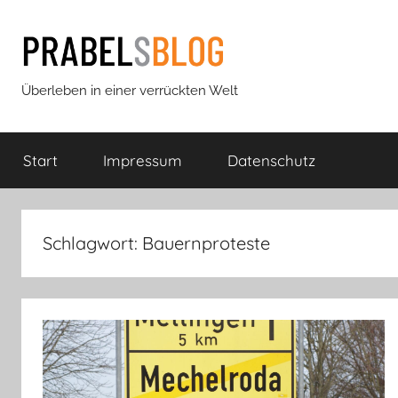
Zum
Inhalt
springen
Prabels
Überleben in einer verrückten Welt
Blog
Start
Impressum
Datenschutz
Schlagwort:
Bauernproteste