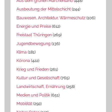
Aus dem grünen Märchenland
(448)
Ausbeutung der Mittelschicht
(244)
Bauwesen, Architektur, Wärmeschutz
(106)
Energie und Preise
(612)
Freistaat Thüringen
(269)
Jugendbewegung
(136)
Klima
(181)
Kórona
(422)
Krieg und Frieden
(261)
Kultur und Gesellschaft
(765)
Landwirtschaft, Ernährung
(258)
Medien und Politik
(651)
Mobilität
(292)