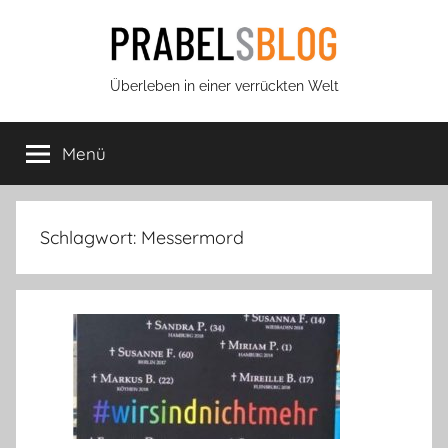
Zum
Inhalt
springen
Prabels
Überleben in einer verrückten Welt
Blog
Menü
Schlagwort:
Messermord