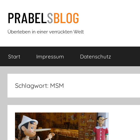
Zum
Inhalt
springen
Prabels
Überleben in einer verrückten Welt
Blog
Start
Impressum
Datenschutz
Schlagwort:
MSM