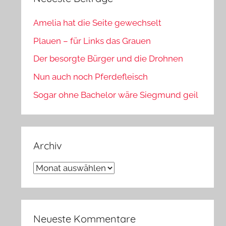
Amelia hat die Seite gewechselt
Plauen – für Links das Grauen
Der besorgte Bürger und die Drohnen
Nun auch noch Pferdefleisch
Sogar ohne Bachelor wäre Siegmund geil
Archiv
Archiv
Neueste Kommentare