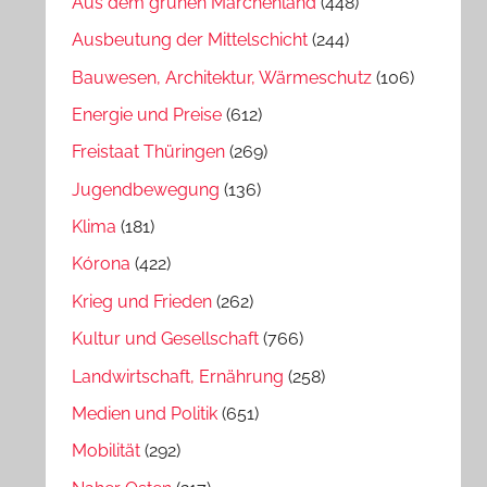
Aus dem grünen Märchenland
(448)
Ausbeutung der Mittelschicht
(244)
Bauwesen, Architektur, Wärmeschutz
(106)
Energie und Preise
(612)
Freistaat Thüringen
(269)
Jugendbewegung
(136)
Klima
(181)
Kórona
(422)
Krieg und Frieden
(262)
Kultur und Gesellschaft
(766)
Landwirtschaft, Ernährung
(258)
Medien und Politik
(651)
Mobilität
(292)