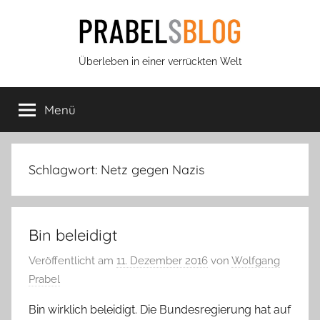
Zum
Inhalt
springen
Prabels
Überleben in einer verrückten Welt
Blog
Menü
Schlagwort:
Netz gegen Nazis
Bin beleidigt
Veröffentlicht am
11. Dezember 2016
von
Wolfgang
Prabel
Bin wirklich beleidigt. Die Bundesregierung hat auf