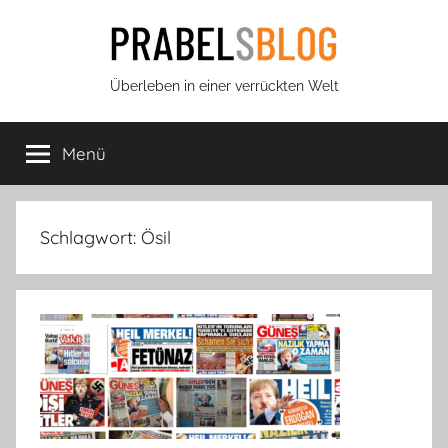
Zum
Inhalt
springen
Prabels
Überleben in einer verrückten Welt
Blog
Menü
Schlagwort:
Ösil