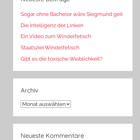
Sogar ohne Bachelor wäre Siegmund geil
Die Intelligenz der Linken
Ein Video zum Windelfetisch
Staatsziel Windelfetisch
Gibt es die toxische Weiblichkeit?
Archiv
Archiv
Neueste Kommentare