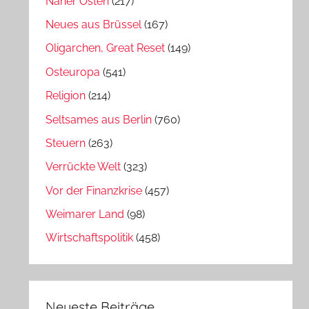
Naher Osten
(217)
Neues aus Brüssel
(167)
Oligarchen, Great Reset
(149)
Osteuropa
(541)
Religion
(214)
Seltsames aus Berlin
(760)
Steuern
(263)
Verrückte Welt
(323)
Vor der Finanzkrise
(457)
Weimarer Land
(98)
Wirtschaftspolitik
(458)
Neueste Beiträge