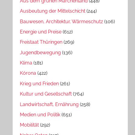
Aus dem grünen Märchenland
(448)
Ausbeutung der Mittelschicht
(244)
Bauwesen, Architektur, Wärmeschutz
(106)
Energie und Preise
(612)
Freistaat Thüringen
(269)
Jugendbewegung
(136)
Klima
(181)
Kórona
(422)
Krieg und Frieden
(261)
Kultur und Gesellschaft
(764)
Landwirtschaft, Ernährung
(258)
Medien und Politik
(651)
Mobilität
(292)