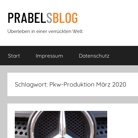
Zum
Inhalt
springen
Prabels
Überleben in einer verrückten Welt
Blog
Start
Impressum
Datenschutz
Schlagwort:
Pkw-Produktion März 2020