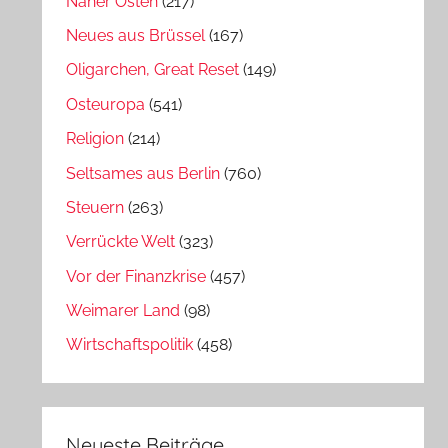
Naher Osten
(217)
Neues aus Brüssel
(167)
Oligarchen, Great Reset
(149)
Osteuropa
(541)
Religion
(214)
Seltsames aus Berlin
(760)
Steuern
(263)
Verrückte Welt
(323)
Vor der Finanzkrise
(457)
Weimarer Land
(98)
Wirtschaftspolitik
(458)
Neueste Beiträge