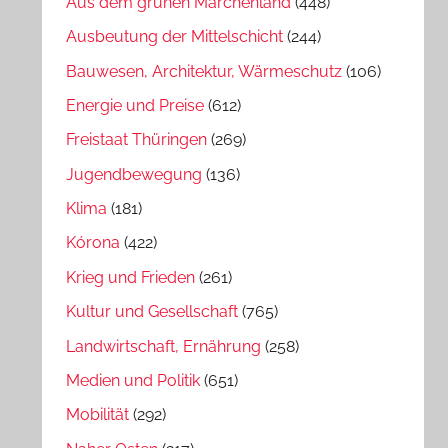
Aus dem grünen Märchenland
(448)
Ausbeutung der Mittelschicht
(244)
Bauwesen, Architektur, Wärmeschutz
(106)
Energie und Preise
(612)
Freistaat Thüringen
(269)
Jugendbewegung
(136)
Klima
(181)
Kórona
(422)
Krieg und Frieden
(261)
Kultur und Gesellschaft
(765)
Landwirtschaft, Ernährung
(258)
Medien und Politik
(651)
Mobilität
(292)