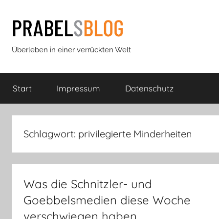
Zum
Inhalt
springen
Prabels
Überleben in einer verrückten Welt
Blog
Start
Impressum
Datenschutz
Schlagwort:
privilegierte Minderheiten
Was die Schnitzler- und
Goebbelsmedien diese Woche
verschwiegen haben