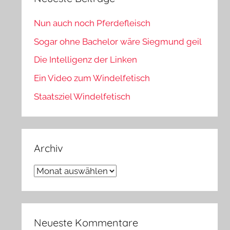
Nun auch noch Pferdefleisch
Sogar ohne Bachelor wäre Siegmund geil
Die Intelligenz der Linken
Ein Video zum Windelfetisch
Staatsziel Windelfetisch
Archiv
Archiv
Neueste Kommentare