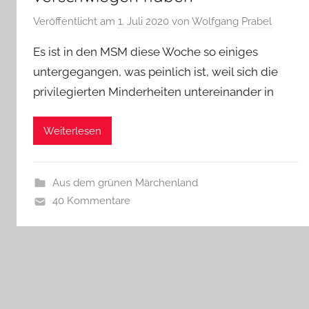
Veröffentlicht am
1. Juli 2020
von
Wolfgang Prabel
Es ist in den MSM diese Woche so einiges
untergegangen, was peinlich ist, weil sich die
privilegierten Minderheiten untereinander in
Weiterlesen
Aus dem grünen Märchenland
40 Kommentare