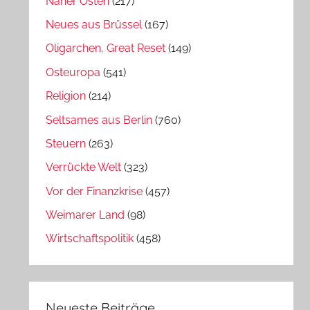
Naher Osten
(217)
Neues aus Brüssel
(167)
Oligarchen, Great Reset
(149)
Osteuropa
(541)
Religion
(214)
Seltsames aus Berlin
(760)
Steuern
(263)
Verrückte Welt
(323)
Vor der Finanzkrise
(457)
Weimarer Land
(98)
Wirtschaftspolitik
(458)
Neueste Beiträge