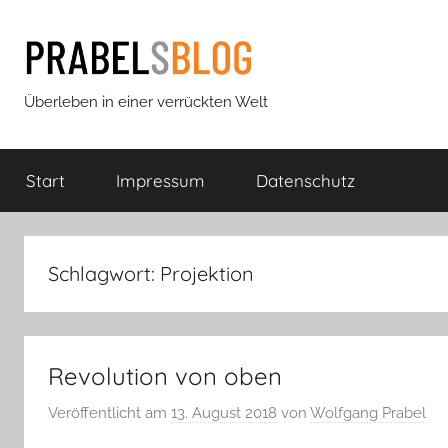
Zum
Inhalt
springen
Prabels
Überleben in einer verrückten Welt
Blog
Start
Impressum
Datenschutz
Schlagwort:
Projektion
Revolution von oben
Veröffentlicht am
13. August 2018
von
Wolfgang Prabel