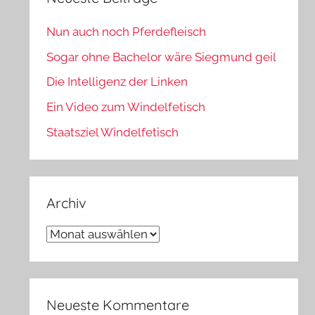
Nun auch noch Pferdefleisch
Sogar ohne Bachelor wäre Siegmund geil
Die Intelligenz der Linken
Ein Video zum Windelfetisch
Staatsziel Windelfetisch
Archiv
Archiv
Neueste Kommentare