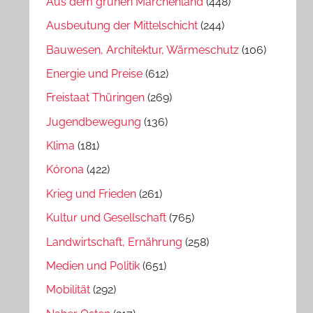
Aus dem grünen Märchenland
(448)
Ausbeutung der Mittelschicht
(244)
Bauwesen, Architektur, Wärmeschutz
(106)
Energie und Preise
(612)
Freistaat Thüringen
(269)
Jugendbewegung
(136)
Klima
(181)
Kórona
(422)
Krieg und Frieden
(261)
Kultur und Gesellschaft
(765)
Landwirtschaft, Ernährung
(258)
Medien und Politik
(651)
Mobilität
(292)