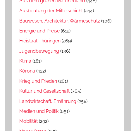
Aus dem grünen Märchenland
(448)
Ausbeutung der Mittelschicht
(244)
Bauwesen, Architektur, Wärmeschutz
(106)
Energie und Preise
(612)
Freistaat Thüringen
(269)
Jugendbewegung
(136)
Klima
(181)
Kórona
(422)
Krieg und Frieden
(261)
Kultur und Gesellschaft
(765)
Landwirtschaft, Ernährung
(258)
Medien und Politik
(651)
Mobilität
(292)