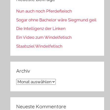
Nun auch noch Pferdefleisch
Sogar ohne Bachelor wäre Siegmund geil
Die Intelligenz der Linken
Ein Video zum Windelfetisch
Staatsziel Windelfetisch
Archiv
Archiv
Neueste Kommentare