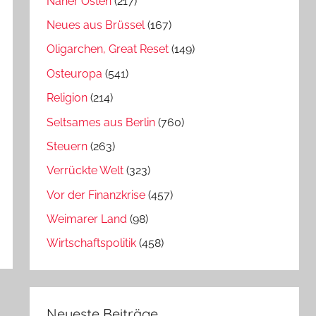
Naher Osten
(217)
Neues aus Brüssel
(167)
Oligarchen, Great Reset
(149)
Osteuropa
(541)
Religion
(214)
Seltsames aus Berlin
(760)
Steuern
(263)
Verrückte Welt
(323)
Vor der Finanzkrise
(457)
Weimarer Land
(98)
Wirtschaftspolitik
(458)
Neueste Beiträge