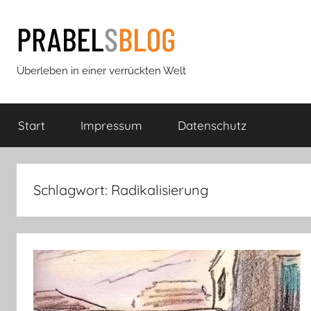
Zum
Inhalt
springen
Prabels
Überleben in einer verrückten Welt
Blog
Start
Impressum
Datenschutz
Schlagwort:
Radikalisierung