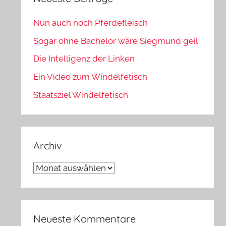
Nun auch noch Pferdefleisch
Sogar ohne Bachelor wäre Siegmund geil
Die Intelligenz der Linken
Ein Video zum Windelfetisch
Staatsziel Windelfetisch
Archiv
Archiv
Neueste Kommentare