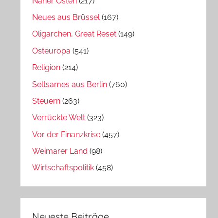
Naher Osten
(217)
Neues aus Brüssel
(167)
Oligarchen, Great Reset
(149)
Osteuropa
(541)
Religion
(214)
Seltsames aus Berlin
(760)
Steuern
(263)
Verrückte Welt
(323)
Vor der Finanzkrise
(457)
Weimarer Land
(98)
Wirtschaftspolitik
(458)
Neueste Beiträge