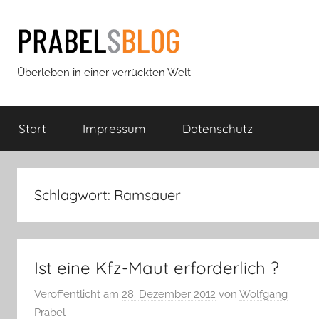
Zum
Inhalt
springen
Prabels
Überleben in einer verrückten Welt
Blog
Start
Impressum
Datenschutz
Schlagwort:
Ramsauer
Ist eine Kfz-Maut erforderlich ?
Veröffentlicht am
28. Dezember 2012
von
Wolfgang
Prabel