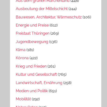
Aus dem grünen Märchenland
(448)
Ausbeutung der Mittelschicht
(244)
Bauwesen, Architektur, Wärmeschutz
(106)
Energie und Preise
(612)
Freistaat Thüringen
(269)
Jugendbewegung
(136)
Klima
(181)
Kórona
(422)
Krieg und Frieden
(261)
Kultur und Gesellschaft
(765)
Landwirtschaft, Ernährung
(258)
Medien und Politik
(651)
Mobilität
(292)