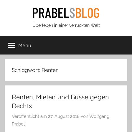
Zum
Inhalt
springen
Prabels
Überleben in einer verrückten Welt
Blog
Menü
Schlagwort:
Renten
Renten, Mieten und Busse gegen
Rechts
Veröffentlicht am
27. August 2018
von
Wolfgang
Prabel