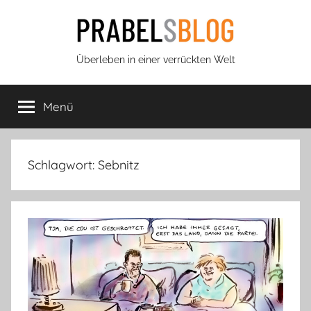
Zum
Inhalt
springen
Prabels
Überleben in einer verrückten Welt
Blog
Menü
Schlagwort:
Sebnitz