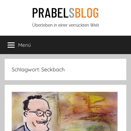
Zum
Inhalt
springen
Prabels
Überleben in einer verrückten Welt
Blog
Menü
Schlagwort:
Seckbach