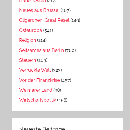
Naher Osten
(217)
Neues aus Brüssel
(167)
Oligarchen, Great Reset
(149)
Osteuropa
(541)
Religion
(214)
Seltsames aus Berlin
(760)
Steuern
(263)
Verrückte Welt
(323)
Vor der Finanzkrise
(457)
Weimarer Land
(98)
Wirtschaftspolitik
(458)
Neueste Beiträge