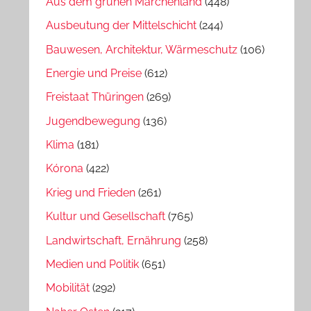
Aus dem grünen Märchenland
(448)
Ausbeutung der Mittelschicht
(244)
Bauwesen, Architektur, Wärmeschutz
(106)
Energie und Preise
(612)
Freistaat Thüringen
(269)
Jugendbewegung
(136)
Klima
(181)
Kórona
(422)
Krieg und Frieden
(261)
Kultur und Gesellschaft
(765)
Landwirtschaft, Ernährung
(258)
Medien und Politik
(651)
Mobilität
(292)