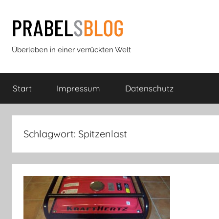
Zum
Inhalt
springen
Prabels
Überleben in einer verrückten Welt
Blog
Start
Impressum
Datenschutz
Schlagwort:
Spitzenlast