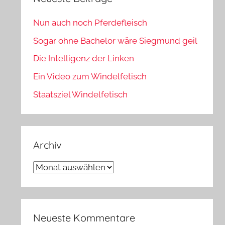
Nun auch noch Pferdefleisch
Sogar ohne Bachelor wäre Siegmund geil
Die Intelligenz der Linken
Ein Video zum Windelfetisch
Staatsziel Windelfetisch
Archiv
Archiv
Neueste Kommentare