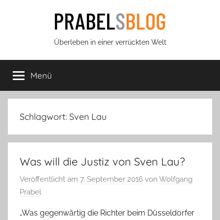
Zum
Inhalt
springen
Prabels
Überleben in einer verrückten Welt
Blog
Menü
Schlagwort:
Sven Lau
Was will die Justiz von Sven Lau?
Veröffentlicht am
7. September 2016
von
Wolfgang
Prabel
„Was gegenwärtig die Richter beim Düsseldorfer