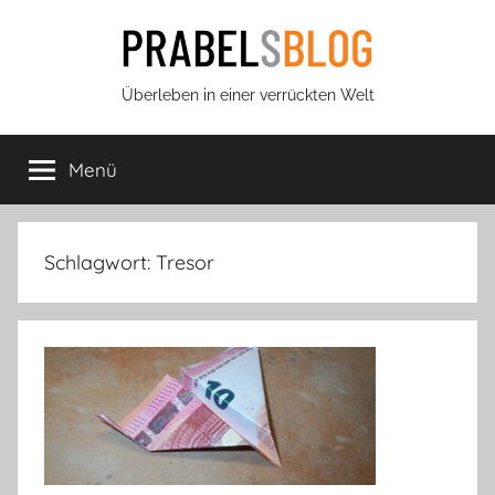
Zum
Inhalt
springen
Prabels
Überleben in einer verrückten Welt
Blog
Menü
Schlagwort:
Tresor