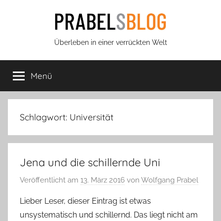
Zum
Inhalt
springen
Prabels
Überleben in einer verrückten Welt
Blog
Menü
Schlagwort:
Universität
Jena und die schillernde Uni
Veröffentlicht am
13. März 2016
von
Wolfgang Prabel
Lieber Leser, dieser Eintrag ist etwas
unsystematisch und schillernd. Das liegt nicht am