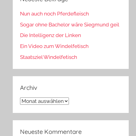
Nun auch noch Pferdefleisch
Sogar ohne Bachelor wäre Siegmund geil
Die Intelligenz der Linken
Ein Video zum Windelfetisch
Staatsziel Windelfetisch
Archiv
Archiv
Neueste Kommentare