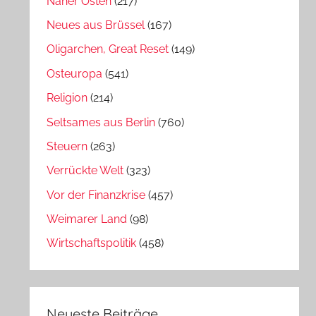
Naher Osten
(217)
Neues aus Brüssel
(167)
Oligarchen, Great Reset
(149)
Osteuropa
(541)
Religion
(214)
Seltsames aus Berlin
(760)
Steuern
(263)
Verrückte Welt
(323)
Vor der Finanzkrise
(457)
Weimarer Land
(98)
Wirtschaftspolitik
(458)
Neueste Beiträge