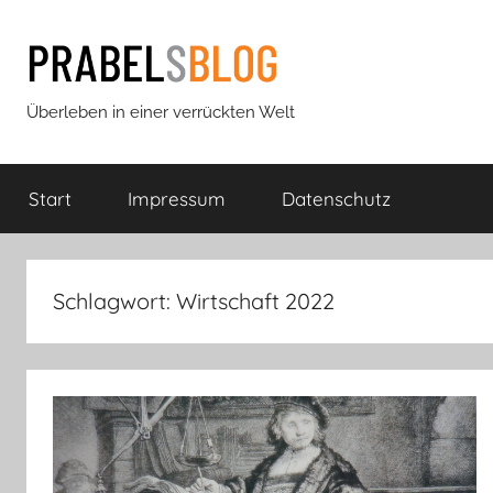
Zum
Inhalt
springen
Prabels
Überleben in einer verrückten Welt
Blog
Start
Impressum
Datenschutz
Schlagwort:
Wirtschaft 2022