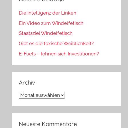
Die Intelligenz der Linken
Ein Video zum Windelfetisch
Staatsziel Windelfetisch
Gibt es die toxische Weiblichkeit?
E-Fuels – lohnen sich Investitionen?
Archiv
Archiv
Neueste Kommentare