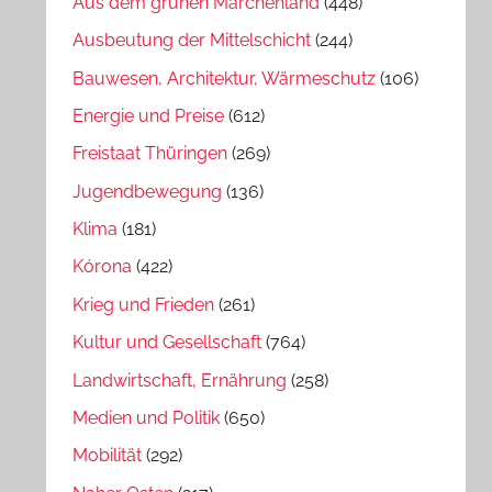
Aus dem grünen Märchenland
(448)
Ausbeutung der Mittelschicht
(244)
Bauwesen, Architektur, Wärmeschutz
(106)
Energie und Preise
(612)
Freistaat Thüringen
(269)
Jugendbewegung
(136)
Klima
(181)
Kórona
(422)
Krieg und Frieden
(261)
Kultur und Gesellschaft
(764)
Landwirtschaft, Ernährung
(258)
Medien und Politik
(650)
Mobilität
(292)