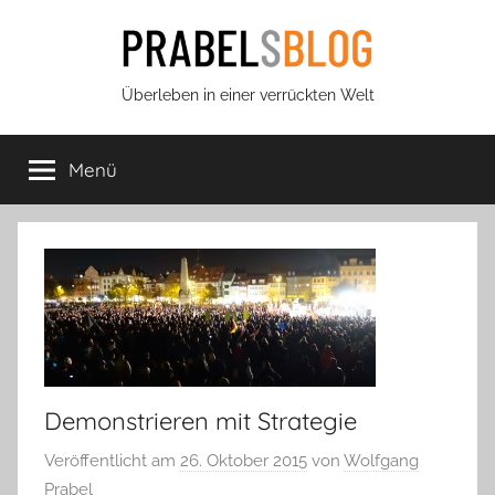
Zum
Inhalt
springen
Prabels
Überleben in einer verrückten Welt
Blog
Menü
Demonstrieren mit Strategie
Veröffentlicht am
26. Oktober 2015
von
Wolfgang
Prabel