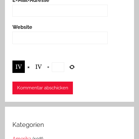
E-Mail-Adresse
*
Website
×
=
Kategorien
Amerika
(108)