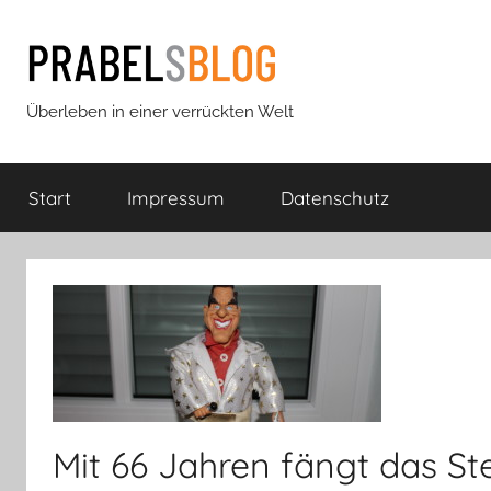
Zum
Inhalt
springen
Prabels
Überleben in einer verrückten Welt
Blog
Start
Impressum
Datenschutz
Mit 66 Jahren fängt das St