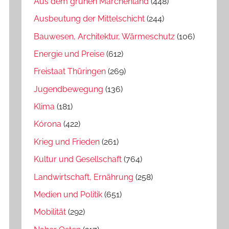
Aus dem grünen Märchenland
(448)
Ausbeutung der Mittelschicht
(244)
Bauwesen, Architektur, Wärmeschutz
(106)
Energie und Preise
(612)
Freistaat Thüringen
(269)
Jugendbewegung
(136)
Klima
(181)
Kórona
(422)
Krieg und Frieden
(261)
Kultur und Gesellschaft
(764)
Landwirtschaft, Ernährung
(258)
Medien und Politik
(651)
Mobilität
(292)