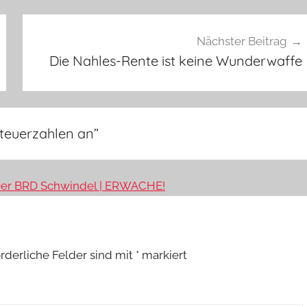
Nächster Beitrag
Die Nahles-Rente ist keine Wunderwaffe
Steuerzahlen an
”
 Der BRD Schwindel | ERWACHE!
orderliche Felder sind mit
*
markiert