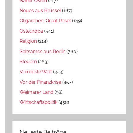
Naher Osten
(217)
Neues aus Brüssel
(167)
Oligarchen, Great Reset
(149)
Osteuropa
(541)
Religion
(214)
Seltsames aus Berlin
(760)
Steuern
(263)
Verrückte Welt
(323)
Vor der Finanzkrise
(457)
Weimarer Land
(98)
Wirtschaftspolitik
(458)
Neueste Beiträge