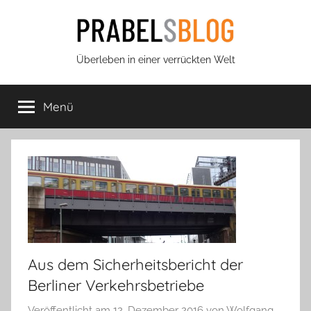
Zum
Inhalt
springen
Prabels
Überleben in einer verrückten Welt
Blog
Menü
Aus dem Sicherheitsbericht der
Berliner Verkehrsbetriebe
Veröffentlicht am
12. Dezember 2016
von
Wolfgang