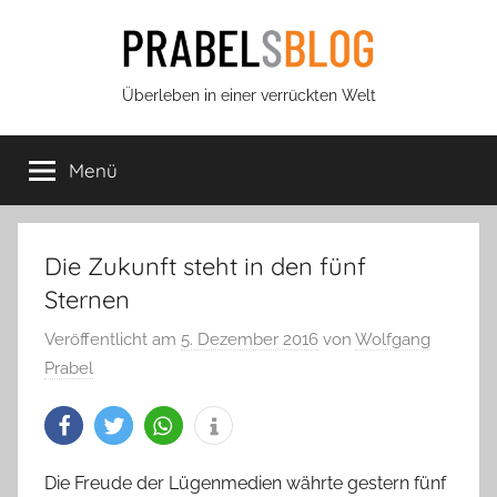
Zum
Inhalt
springen
Prabels
Überleben in einer verrückten Welt
Blog
Menü
Die Zukunft steht in den fünf
Sternen
Veröffentlicht am
5. Dezember 2016
von
Wolfgang
Prabel
Die Freude der Lügenmedien währte gestern fünf