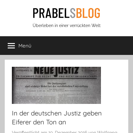
Zum
Inhalt
springen
Prabels
Überleben in einer verrückten Welt
Blog
Menü
In der deutschen Justiz geben
Eiferer den Ton an
Veröffentlicht am
19. Dezember 2016
von
Wolfgang