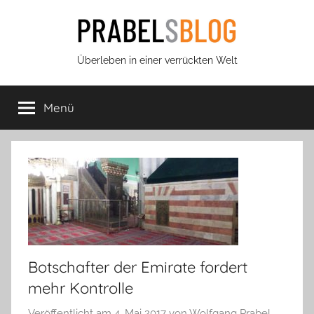
Zum
Inhalt
springen
Prabels
Überleben in einer verrückten Welt
Blog
Menü
Botschafter der Emirate fordert
mehr Kontrolle
Veröffentlicht am
4. Mai 2017
von
Wolfgang Prabel