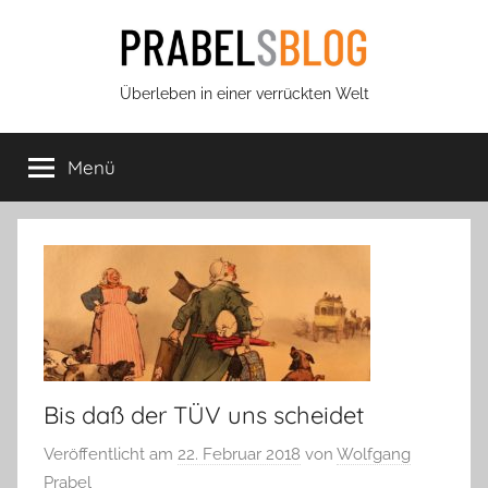
Zum
Inhalt
springen
Prabels
Überleben in einer verrückten Welt
Blog
Menü
Bis daß der TÜV uns scheidet
Veröffentlicht am
22. Februar 2018
von
Wolfgang
Prabel