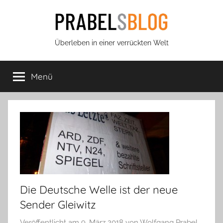
Zum
Inhalt
springen
Prabels
Überleben in einer verrückten Welt
Blog
Menü
Die Deutsche Welle ist der neue
Sender Gleiwitz
Veröffentlicht am
9. März 2018
von
Wolfgang Prabel