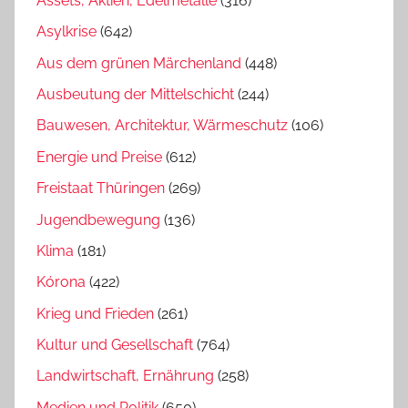
Assets, Aktien, Edelmetalle
(316)
Asylkrise
(642)
Aus dem grünen Märchenland
(448)
Ausbeutung der Mittelschicht
(244)
Bauwesen, Architektur, Wärmeschutz
(106)
Energie und Preise
(612)
Freistaat Thüringen
(269)
Jugendbewegung
(136)
Klima
(181)
Kórona
(422)
Krieg und Frieden
(261)
Kultur und Gesellschaft
(764)
Landwirtschaft, Ernährung
(258)
Medien und Politik
(650)