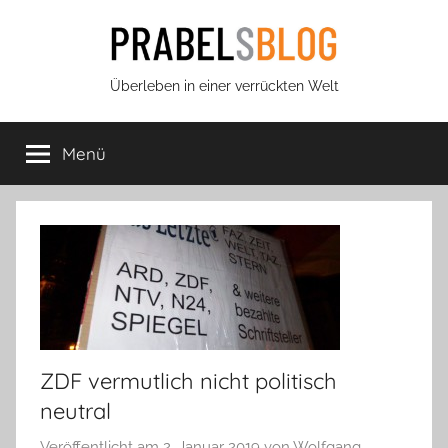
Zum
Inhalt
springen
Prabels
Überleben in einer verrückten Welt
Blog
Menü
ZDF vermutlich nicht politisch
neutral
Veröffentlicht am
2. Januar 2019
von
Wolfgang