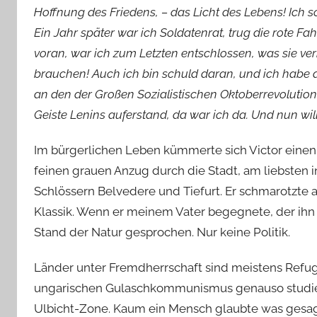
Hoffnung des Friedens, – das Licht des Lebens! Ich
Ein Jahr später war ich Soldatenrat, trug die rote Fahn
voran, war ich zum Letzten entschlossen, was sie ve
brauchen! Auch ich bin schuld daran, und ich habe 
an den der Großen Sozialistischen Oktoberrevolution
Geiste Lenins auferstand, da war ich da. Und nun will
Im bürgerlichen Leben kümmerte sich Victor einen R
feinen grauen Anzug durch die Stadt, am liebsten
Schlössern Belvedere und Tiefurt. Er schmarotzte
Klassik. Wenn er meinem Vater begegnete, der ih
Stand der Natur gesprochen. Nur keine Politik.
Länder unter Fremdherrschaft sind meistens Refu
ungarischen Gulaschkommunismus genauso studier
Ulbicht-Zone. Kaum ein Mensch glaubte was gesagt 