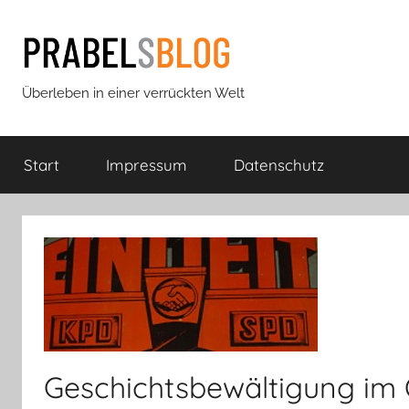
Zum
Inhalt
springen
Prabels
Überleben in einer verrückten Welt
Blog
Start
Impressum
Datenschutz
Geschichtsbewältigung im