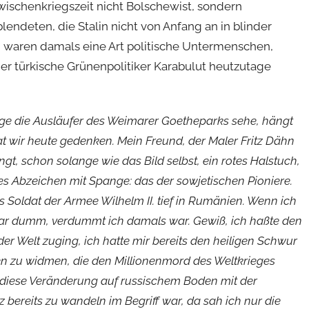
Zwischenkriegszeit nicht Bolschewist, sondern
endeten, die Stalin nicht von Anfang an in blinder
 waren damals eine Art politische Untermenschen,
der türkische Grünenpolitiker Karabulut heutzutage
Tage die Ausläufer des Weimarer Goetheparks sehe, hängt
at wir heute gedenken. Mein Freund, der Maler Fritz Dähn
t, schon solange wie das Bild selbst, ein rotes Halstuch,
nes Abzeichen mit Spange: das der sowjetischen Pioniere.
ls Soldat der Armee Wilhelm II. tief in Rumänien. Wenn ich
ar dumm, verdummt ich damals war. Gewiß, ich haßte den
 der Welt zuging, ich hatte mir bereits den heiligen Schwur
n zu widmen, die den Millionenmord des Weltkrieges
n diese Veränderung auf russischem Boden mit der
z bereits zu wandeln im Begriff war, da sah ich nur die