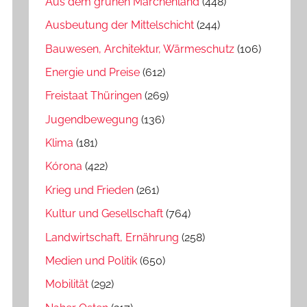
Aus dem grünen Märchenland
(448)
Ausbeutung der Mittelschicht
(244)
Bauwesen, Architektur, Wärmeschutz
(106)
Energie und Preise
(612)
Freistaat Thüringen
(269)
Jugendbewegung
(136)
Klima
(181)
Kórona
(422)
Krieg und Frieden
(261)
Kultur und Gesellschaft
(764)
Landwirtschaft, Ernährung
(258)
Medien und Politik
(650)
Mobilität
(292)