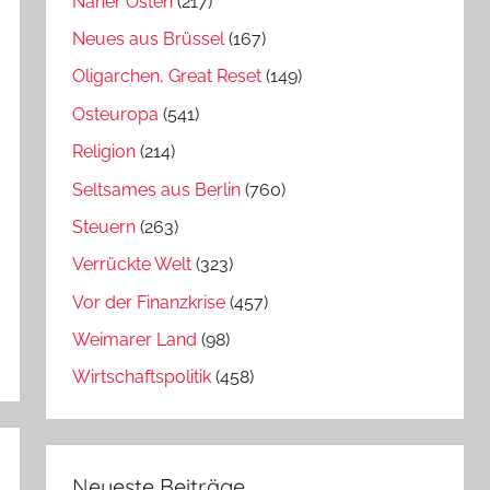
Naher Osten
(217)
Neues aus Brüssel
(167)
Oligarchen, Great Reset
(149)
Osteuropa
(541)
Religion
(214)
Seltsames aus Berlin
(760)
Steuern
(263)
Verrückte Welt
(323)
Vor der Finanzkrise
(457)
Weimarer Land
(98)
Wirtschaftspolitik
(458)
Neueste Beiträge