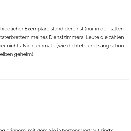
dlicher Exemplare stand dereinst (nur in der kalten
nststerbrettern meines Dienstzimmers, Leute die zählen
r nichts. Nicht einmal … (wie dichtete und sang schon
leiben geheim).
g erinnern, mit dem Sie ja bestens vertraut sind?