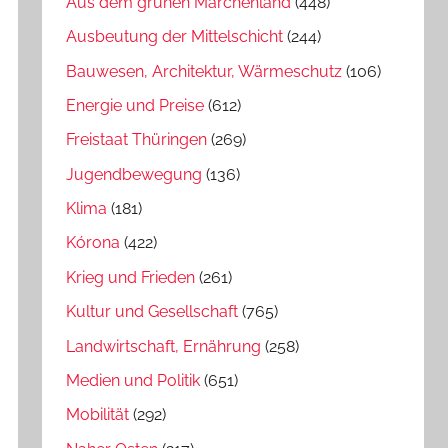
Aus dem grünen Märchenland
(448)
Ausbeutung der Mittelschicht
(244)
Bauwesen, Architektur, Wärmeschutz
(106)
Energie und Preise
(612)
Freistaat Thüringen
(269)
Jugendbewegung
(136)
Klima
(181)
Kórona
(422)
Krieg und Frieden
(261)
Kultur und Gesellschaft
(765)
Landwirtschaft, Ernährung
(258)
Medien und Politik
(651)
Mobilität
(292)