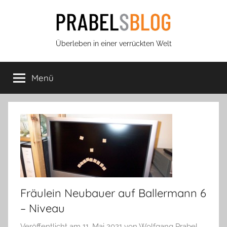
Zum
Inhalt
springen
Prabels
Überleben in einer verrückten Welt
Blog
Menü
Fräulein Neubauer auf Ballermann 6
– Niveau
Veröffentlicht am
11. Mai 2021
von
Wolfgang Prabel