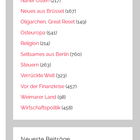
Naher Osten
(217)
Neues aus Brüssel
(167)
Oligarchen, Great Reset
(149)
Osteuropa
(541)
Religion
(214)
Seltsames aus Berlin
(760)
Steuern
(263)
Verrückte Welt
(323)
Vor der Finanzkrise
(457)
Weimarer Land
(98)
Wirtschaftspolitik
(458)
Neueste Beiträge