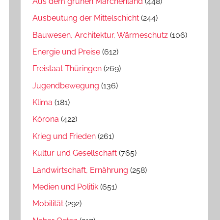
Aus dem grünen Märchenland
(448)
Ausbeutung der Mittelschicht
(244)
Bauwesen, Architektur, Wärmeschutz
(106)
Energie und Preise
(612)
Freistaat Thüringen
(269)
Jugendbewegung
(136)
Klima
(181)
Kórona
(422)
Krieg und Frieden
(261)
Kultur und Gesellschaft
(765)
Landwirtschaft, Ernährung
(258)
Medien und Politik
(651)
Mobilität
(292)