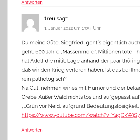
Antworten
treu
sagt:
1. Januar 2022 um 13:54 Uhr
Du meine Güte, Siegfried, geht´s eigentlich au
geht. 600 Jahre „Massenmord“, Millionen tote Thü
hat Adolf die milit. Lage anhand der paar thüri
daß wir den Krieg verloren haben. Ist das bei Ih
rein pathologisch?
Na Gut, nehmen wir es mit Humor und der beka
Grebe. Außer Wald nichts los und aufgepasst a
„…Grün vor Neid, aufgrund Bedeutungslosigkeit, G
https://www.youtube.com/watch?v=Y4gCkWjS
Antworten