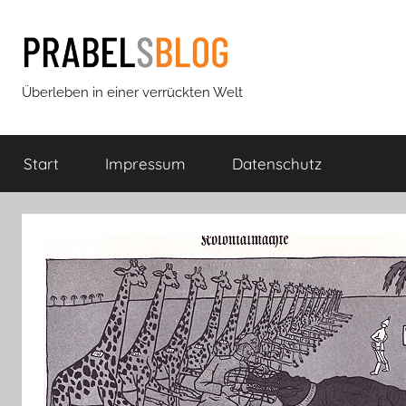
Zum
Inhalt
springen
Prabels
Überleben in einer verrückten Welt
Blog
Start
Impressum
Datenschutz