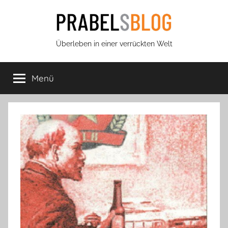
Zum
Inhalt
springen
Prabels
Überleben in einer verrückten Welt
Blog
Menü