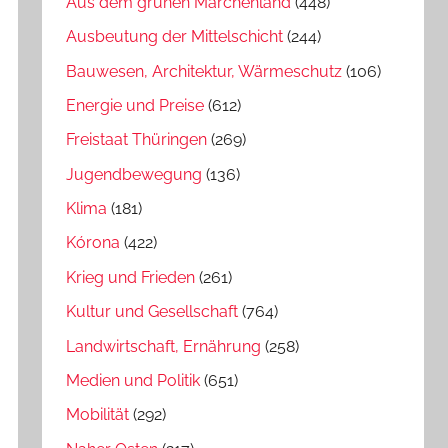
Aus dem grünen Märchenland
(448)
Ausbeutung der Mittelschicht
(244)
Bauwesen, Architektur, Wärmeschutz
(106)
Energie und Preise
(612)
Freistaat Thüringen
(269)
Jugendbewegung
(136)
Klima
(181)
Kórona
(422)
Krieg und Frieden
(261)
Kultur und Gesellschaft
(764)
Landwirtschaft, Ernährung
(258)
Medien und Politik
(651)
Mobilität
(292)