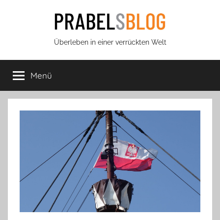
Zum
Inhalt
springen
Prabels
Überleben in einer verrückten Welt
Blog
Menü