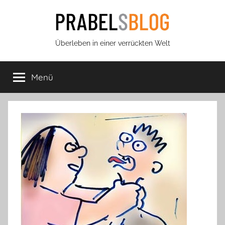
Zum
Inhalt
springen
Prabels
Überleben in einer verrückten Welt
Blog
Menü