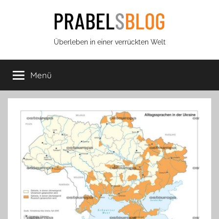
Zum
Inhalt
springen
Prabels
Überleben in einer verrückten Welt
Blog
Menü