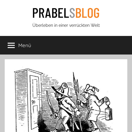
Zum
Inhalt
springen
Prabels
Überleben in einer verrückten Welt
Blog
Menü