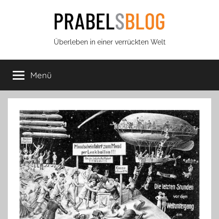
Zum
Inhalt
springen
Prabels
Überleben in einer verrückten Welt
Blog
Menü