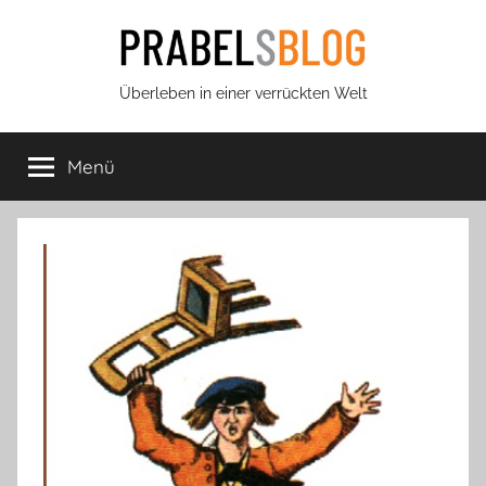
Zum
Inhalt
springen
Prabels
Überleben in einer verrückten Welt
Blog
Menü