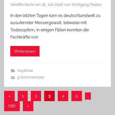
Veröffentlicht am
16. Juli 2026
von
Wolfgang Prabel
In den letzten Tagen kam es deutschlandweit zu
ausufernder Messergewalt, teilweise mit
Todesopfern, in einigen Fällen konnten die
Fachkräfte von
Weiterlesen
Asylkrise
5 Kommentare
Beitragsnavigation
Vorherige
«
1
2
3
4
5
…
Beiträge
Nächste
686
»
Beiträge