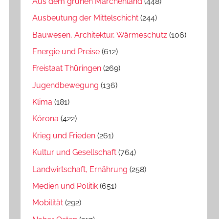
Aus dem grünen Märchenland
(448)
Ausbeutung der Mittelschicht
(244)
Bauwesen, Architektur, Wärmeschutz
(106)
Energie und Preise
(612)
Freistaat Thüringen
(269)
Jugendbewegung
(136)
Klima
(181)
Kórona
(422)
Krieg und Frieden
(261)
Kultur und Gesellschaft
(764)
Landwirtschaft, Ernährung
(258)
Medien und Politik
(651)
Mobilität
(292)