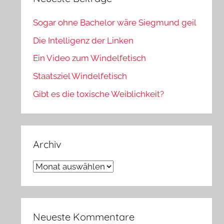
Sogar ohne Bachelor wäre Siegmund geil
Die Intelligenz der Linken
Ein Video zum Windelfetisch
Staatsziel Windelfetisch
Gibt es die toxische Weiblichkeit?
Archiv
Archiv
Neueste Kommentare