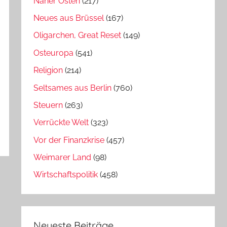
Naher Osten
(217)
Neues aus Brüssel
(167)
Oligarchen, Great Reset
(149)
Osteuropa
(541)
Religion
(214)
Seltsames aus Berlin
(760)
Steuern
(263)
Verrückte Welt
(323)
Vor der Finanzkrise
(457)
Weimarer Land
(98)
Wirtschaftspolitik
(458)
Neueste Beiträge