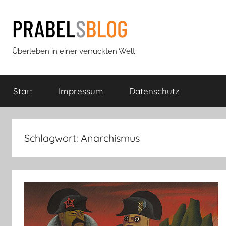
Zum
Inhalt
springen
Prabels
Überleben in einer verrückten Welt
Blog
Start
Impressum
Datenschutz
Schlagwort:
Anarchismus