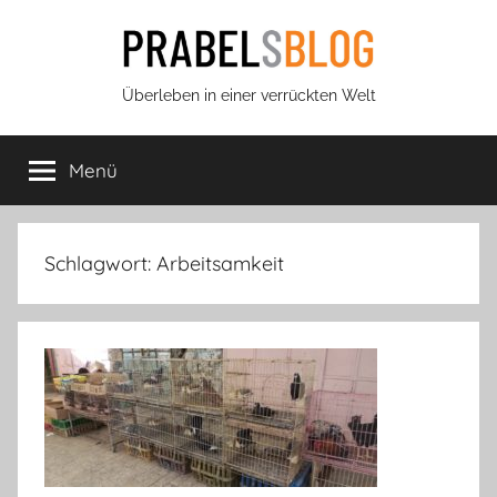
Zum
Inhalt
springen
Prabels
Überleben in einer verrückten Welt
Blog
Menü
Schlagwort:
Arbeitsamkeit