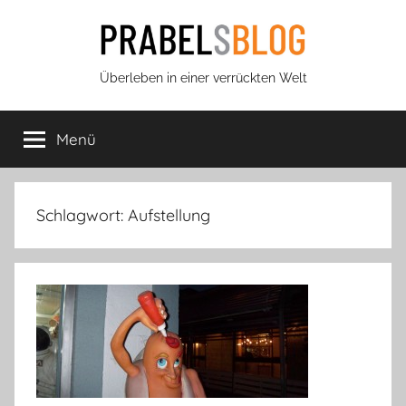
Zum
Inhalt
springen
Prabels
Überleben in einer verrückten Welt
Blog
Menü
Schlagwort:
Aufstellung