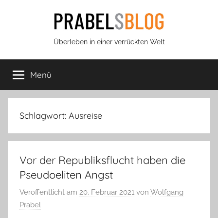
Zum
Inhalt
springen
Prabels
Überleben in einer verrückten Welt
Blog
Menü
Schlagwort:
Ausreise
Vor der Republiksflucht haben die
Pseudoeliten Angst
Veröffentlicht am
20. Februar 2021
von
Wolfgang
Prabel