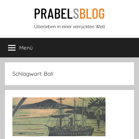
Zum
Inhalt
springen
Prabels
Überleben in einer verrückten Welt
Blog
Menü
Schlagwort:
Bali